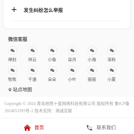
发生纠纷怎么举报
微信客服
神封
祥云
小鱼
柒月
小海
深秋
牧牧
千速
朵朵
小叶
丽丽
小夏
站点地图
Copyright © 2024 青岛地煞十星网络科技有限公司 版权所有
鲁ICP备
2024053393号-1
技术支持：海诚互联
首页
联系我们