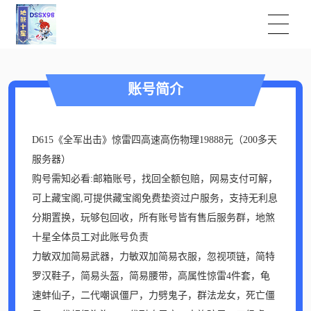
账号简介
D615《全军出击》惊雷四高速高伤物理19888元（200多天
服务器）
购号需知必看:邮箱账号，找回全额包赔，网易支付可解，
可上藏宝阁,可提供藏宝阁免费垫资过户服务，支持无利息
分期置换，玩够包回收，所有账号皆有售后服务群，地煞
十星全体员工对此账号负责
力敏双加简易武器，力敏双加简易衣服，忽视项链，简特
罗汉鞋子，简易头盔，简易腰带，高属性惊雷4件套，龟
速蚌仙子，二代嘲讽僵尸，力劈鬼子，群法龙女，死亡僵